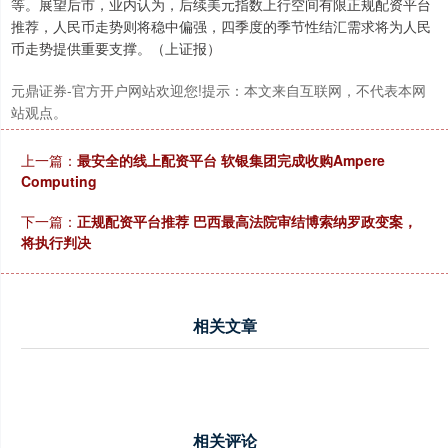
等。展望后市，业内认为，后续美元指数上行空间有限正规配资平台
推荐，人民币走势则将稳中偏强，四季度的季节性结汇需求将为人民
币走势提供重要支撑。（上证报）
北证50
1119.46
+25.97
+2.38%
元鼎证券-官方开户网站欢迎您!提示：本文来自互联网，不代表本网
站观点。
上一篇：
最安全的线上配资平台 软银集团完成收购Ampere
Computing
下一篇：
正规配资平台推荐 巴西最高法院审结博索纳罗政变案，
将执行判决
创业板指
3535.14
+46.18
+1.32%
相关文章
相关评论