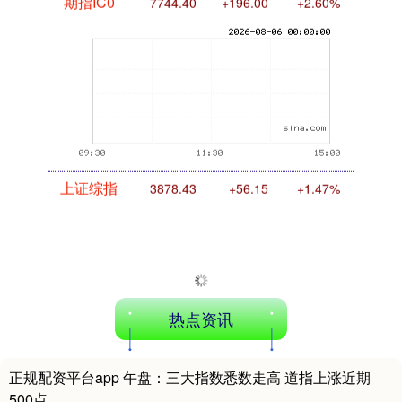
期指IC0
7744.40
+196.00
+2.60%
上证综指
3878.43
+56.15
+1.47%
热点资讯
正规配资平台app 午盘：三大指数悉数走高 道指上涨近期
深证成指
14144.20
+258.49
+1.86%
500点