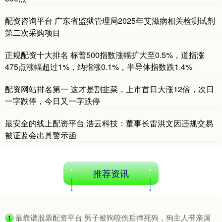
配资咨询平台 广东省监狱管理局2025年艾滋病相关检测试剂
第二次采购项目
正规配资十大排名 标普500指数涨幅扩大至0.5%，道指涨
475点涨幅超过1%，纳指涨0.1%，半导体指数跌1.4%
配资网站排名第一 这才是割韭菜，上市首日大涨12倍，次日
沪深300
4658.15
+57.22
+1.24%
一字跌停，今日又一字跌停
最安全的线上配资平台 浩云科技：董事长雷洪文因违规交易
被证监会出具警示函
推荐资讯
北证50
1119.46
+25.97
+2.38%
​最靠谱股票配资平台 男子被狗咬伤后摔死狗，狗主人带亲属
1