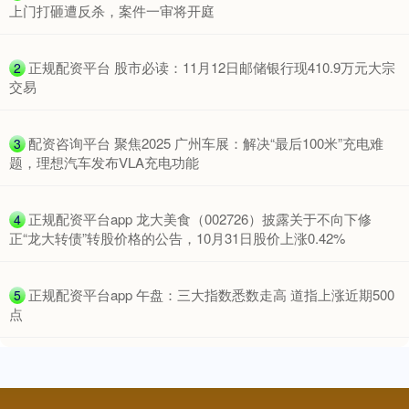
上门打砸遭反杀，案件一审将开庭
​正规配资平台 股市必读：11月12日邮储银行现410.9万元大宗
2
交易
创业板指
3535.14
+46.18
+1.32%
​配资咨询平台 聚焦2025 广州车展：解决“最后100米”充电难
3
题，理想汽车发布VLA充电功能
​正规配资平台app 龙大美食（002726）披露关于不向下修
4
正“龙大转债”转股价格的公告，10月31日股价上涨0.42%
​正规配资平台app 午盘：三大指数悉数走高 道指上涨近期500
5
点
基金指数
7231.43
+17.87
+0.25%