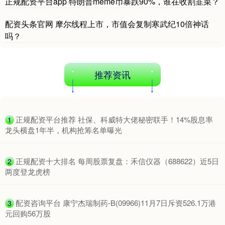
沪深300
正规配资平台app 特朗普meme币暴跌90%，谁在收割韭菜？
4694.44
+43.13
+0.93%
配资头条官网 摩尔线程上市，市值会复制寒武纪10倍神话
吗？
推荐资讯
北证50
1134.24
+11.37
+1.01%
​正规配资平台推荐 社保、科威特大佬秘密联手！14%股息率
1
龙头横盘1年半，机构抢筹名单曝光
​正规配资十大排名 每周股票复盘：禾信仪器（688622）近5日
2
两度登龙虎榜
​配资咨询平台 康宁杰瑞制药-B(09966)11月7日斥资526.1万港
3
创业板指
3563.12
+47.56
+1.35%
元回购56万股