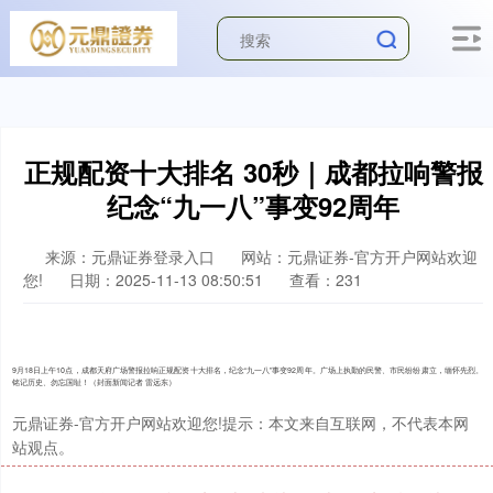
沪深300
4694.44
+43.13
+0.93%
正规配资十大排名 30秒｜成都拉响警报
纪念“九一八”事变92周年
来源：元鼎证券登录入口
网站：元鼎证券-官方开户网站欢迎
您!
日期：2025-11-13 08:50:51
查看：231
9月18日上午10点，成都天府广场警报拉响正规配资十大排名，纪念“九一八”事变92周年。广场上执勤的民警、市民纷纷肃立，缅怀先烈。
北证50
1134.24
+11.37
+1.01%
铭记历史、勿忘国耻！（封面新闻记者 雷远东）
元鼎证券-官方开户网站欢迎您!提示：本文来自互联网，不代表本网
站观点。