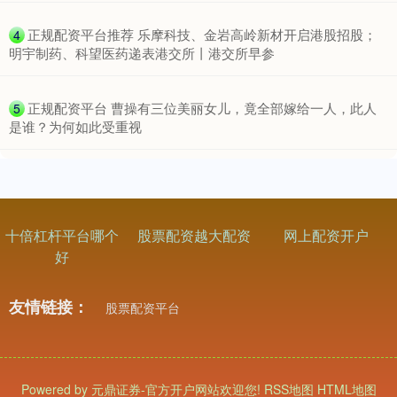
​正规配资平台推荐 乐摩科技、金岩高岭新材开启港股招股；
4
明宇制药、科望医药递表港交所丨港交所早参
​正规配资平台 曹操有三位美丽女儿，竟全部嫁给一人，此人
5
是谁？为何如此受重视
基金指数
7242.10
+12.30
+0.17%
十倍杠杆平台哪个
股票配资越大配资
网上配资开户
好
友情链接：
股票配资平台
国债指数
229.69
+0.10
+0.04%
Powered by
元鼎证券-官方开户网站欢迎您!
RSS地图
HTML地图