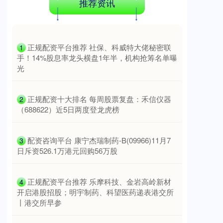
推荐资讯
​正规配资平台推荐 社保、科威特大佬秘密联
1
手！14%股息率龙头横盘1年半，机构抢筹名单曝
光
创业板指
3563.12
+47.56
+1.35%
​正规配资十大排名 每周股票复盘：禾信仪器
2
（688622）近5日两度登龙虎榜
​配资咨询平台 康宁杰瑞制药-B(09966)11月7
3
日斥资526.1万港元回购56万股
​正规配资平台推荐 乐摩科技、金岩高岭新材
4
开启港股招股；明宇制药、科望医药递表港交所
基金指数
7242.10
+12.30
+0.17%
丨港交所早参