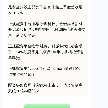
深证成指
14311.01
+200.89
+1.42%
最安全的线上配资平台 蔚来第三季度营收增
长16.7%
正规配资平台推荐 乐摩科技、金岩高岭新材
开启港股招股；明宇制药、科望医药递表港交
所丨港交所早参
正规配资平台推荐 社保、科威特大佬秘密联
沪深300
手！14%股息率龙头横盘1年半，机构抢筹名
4694.44
+43.13
+0.93%
单曝光
正规配资平台app 特朗普meme币暴跌90%，
谁在收割韭菜？
配资头条官网 摩尔线程上市，市值会复制寒
武纪10倍神话吗？
北证50
1134.24
+11.37
+1.01%