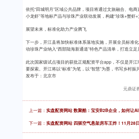
依托“田城明月”区域公共品牌，项目将通过文旅融合、电商
小龙虾”等地标产品与珍珠产业联动发展，构建“珍珠+蟹虾
展望未来，标准化助力产业腾飞
下一步，开江县将加快标准体系落地实施，开展全员标准化
动珍珠产业纳入“西部陆海新通道”特色产品清单，打造立
此次国家级试点项目的获批正规配资平台app，不仅是开
要探索。开江将以“标准”为笔，以“智慧”为墨，书写乡村
发布于：北京市
元鼎证
上一篇：
实盘配资网站 数聚酷：宝安B2B企业，如何让A
下一篇：
实盘配资网站 四驱空气悬架房车王炸！11月2