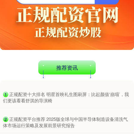
基金指数
7242.39
+0.29
0.00%
推荐资讯
​正规配资十大排名 明星首映礼生图刷屏：比起颜值‘崩塌’，我
1
们更该看看舒淇的导演椅
国债指数
229.77
+0.08
+0.03%
​正规配资平台推荐 2025版全球与中国半导体制造设备清洗气
2
体市场运行策略及发展前景研究报告