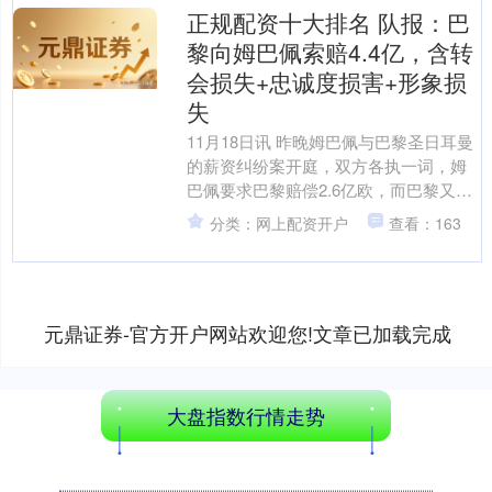
正规配资十大排名 队报：巴
黎向姆巴佩索赔4.4亿，含转
创业板指
会损失+忠诚度损害+形象损
3499.27
-63.85
-1.79%
失
11月18日讯 昨晚姆巴佩与巴黎圣日耳曼
的薪资纠纷案开庭，双方各执一词，姆
巴佩要求巴黎赔偿2.6亿欧，而巴黎又反
诉索赔4.4亿欧。《队报》撰文解析了双
分类：网上配资开户
查看：163
方索赔金额....
基金指数
7242.48
+0.38
+0.01%
元鼎证券-官方开户网站欢迎您!文章已加载完成
大盘指数行情走势