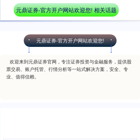
元鼎证券-官方开户网站欢迎您! 相关话题
沪深300
4678.72
-15.72
-0.33%
元鼎证券-官方开户网站欢迎您!
欢迎来到元鼎证券官网，专注证券投资与金融服务，提供股
票交易、账户托管、行情分析等一站式解决方案，安全、专
业、值得信赖。
北证50
1125.84
-8.40
-0.74%