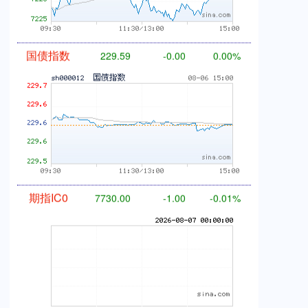
国债指数
229.59
-0.00
0.00%
期指IC0
7730.00
-1.00
-0.01%