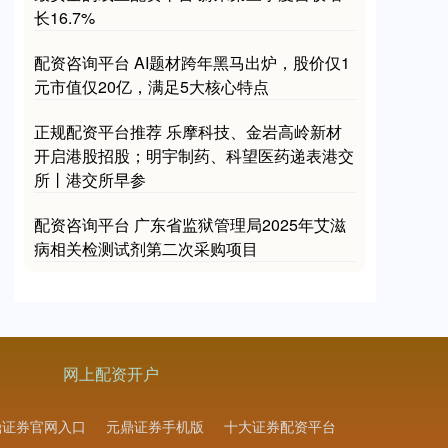
长16.7%
配资咨询平台 AI题材跨年黑马出炉，股价仅1
元市值仅20亿，满足5大核心特点
正规配资平台推荐 乐摩科技、金岩高岭新材
开启港股招股；明宇制药、科望医药递表港交
所丨港交所早参
配资咨询平台 广东省监狱管理局2025年艾滋
病相关检测试剂第二次采购项目
网上配资开户
鼎证券官网入口
元鼎证券手机版
十大证券配资平台