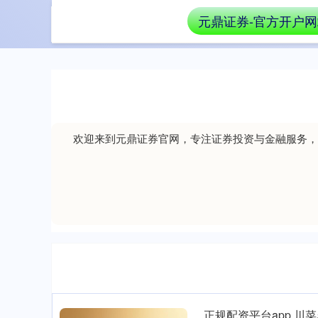
元鼎证券-官方开户网
首页
十
欢迎来到元鼎证券官网，专注证券投资与金融服务，
正规配资平台app 川