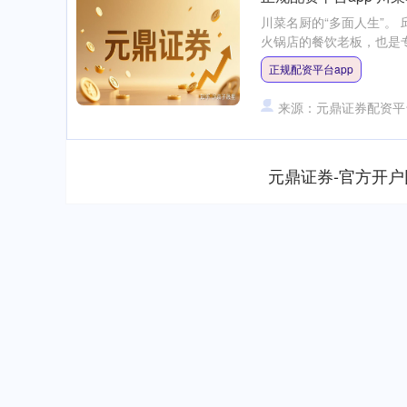
川菜名厨的“多面人生”。
火锅店的餐饮老板，也是专
正规配资平台app
来源：元鼎证券配资平
元鼎证券-官方开户