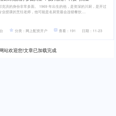
 邱克洪的身份非常多面。 1969 年出生的他，是资深的川厨，是开过
业授课的烹饪老师，他可能是名厨里最会连锁餐饮....
台
分类：网上配资开户
查看：191
日期：11-23
网站欢迎您!文章已加载完成